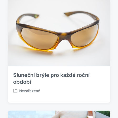
o
v
á
n
o
v
Sluneční brýle pro každé roční
období
Nezařazené
P
u
b
l
i