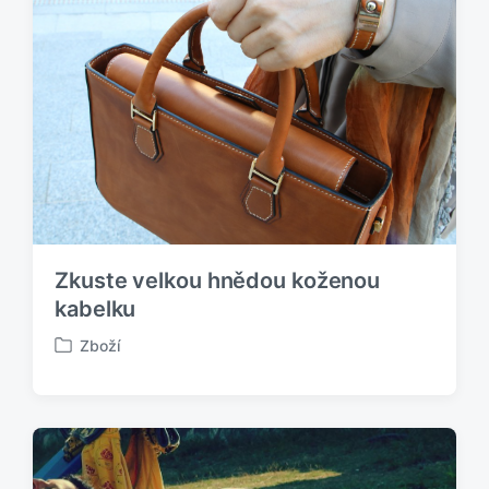
k
o
v
á
n
o
v
Zkuste velkou hnědou koženou
kabelku
Zboží
P
u
b
l
i
k