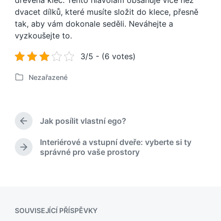
dřevěná klec. Tento hlavolam obsahuje více než
dvacet dílků, které musíte složit do klece, přesně
tak, aby vám dokonale seděli. Neváhejte a
vyzkoušejte to.
3/5 - (6 votes)
Nezařazené
P
u
b
l
Jak posílit vlastní ego?
i
P
k
ř
Interiérové a vstupní dveře: vyberte si ty
o
e
N
správné pro vaše prostory
d
v
á
c
á
s
h
n
l
o
o
e
z
v
d
í
u
SOUVISEJÍCÍ PŘÍSPĚVKY
p
j