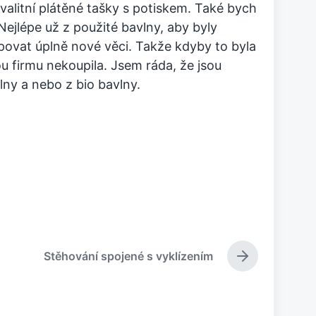
valitní plátěné tašky s potiskem. Také bych
 Nejlépe už z použité bavlny, aby byly
povat úplně nové věci. Takže kdyby to byla
u firmu nekoupila. Jsem ráda, že jsou
lny a nebo z bio bavlny.
Stěhování spojené s vyklízením
N
á
s
l