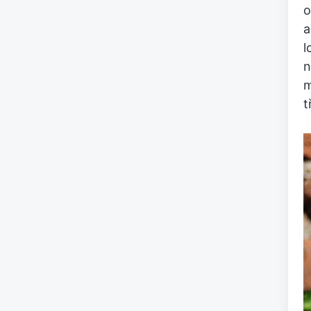
o
a
l
n
m
t