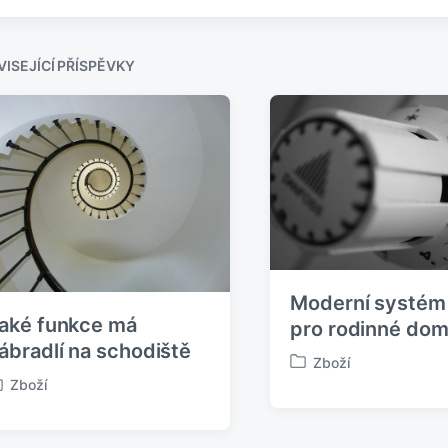
c
h
o
z
ISEJÍCÍ PŘÍSPĚVKY
í
p
ř
í
s
p
ě
v
e
k
:
Moderní systém
aké funkce má
pro rodinné do
ábradlí na schodiště
Zboží
P
Zboží
u
b
l