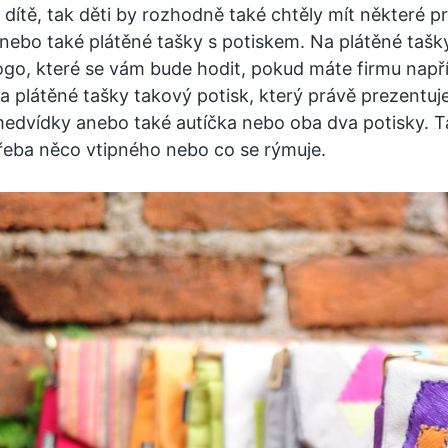
 dítě, tak děti by rozhodně také chtěly mít některé pr
nebo také plátěné tašky s potiskem. Na plátěné tašk
ogo, které se vám bude hodit, pokud máte firmu napří
a plátěné tašky takový potisk, který právě prezentuj
edvídky anebo také autíčka nebo oba dva potisky. 
řeba něco vtipného nebo co se rýmuje.