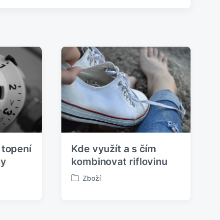
e
d
u
j
í
c
í
p
ř
í
s
p
ě
v
e
 topení
Kde využít a s čím
k
:
my
kombinovat riflovinu
Zboží
P
u
b
l