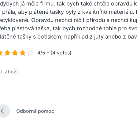
dybych já měla firmu, tak bych také chtěla opravdu k
i přála, aby plátěné tašky byly z kvalitního materiálu.
ecyklované. Opravdu nechci ničit přírodu a nechci ku
řeba plastová taška, tak bych rozhodně tohle pro svo
látěné tašky s potiskem, například z juty anebo z bav
4/5 - (4 votes)
Zboží
Odborná pomoc
P
ř
e
d