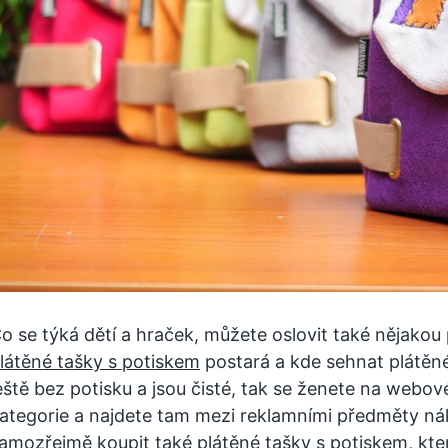
o se týká dětí a hraček, můžete oslovit také nějakou
látěné tašky s potiskem
postará a kde sehnat plátěné 
eště bez potisku a jsou čisté, tak se ženete na web
ategorie a najdete tam mezi reklamními předměty nák
amozřejmě koupit také plátěné tašky s potiskem, kter