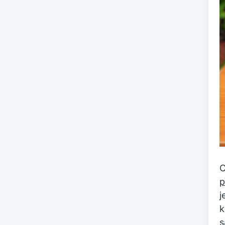
C
p
j
k
s