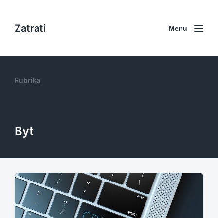
Zatrati
Menu
Rubrika
Byt