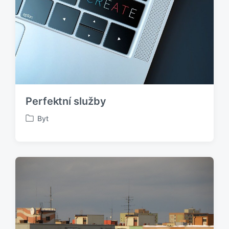
Perfektní služby
Byt
P
u
b
l
i
k
o
v
á
n