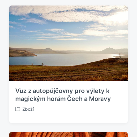
l
i
k
o
v
á
n
o
v
Vůz z autopůjčovny pro výlety k
magickým horám Čech a Moravy
Zboží
P
u
b
l