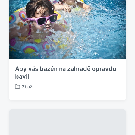
v
á
n
o
v
Aby vás bazén na zahradě opravdu
bavil
Zboží
P
u
b
l
i
k
o
v