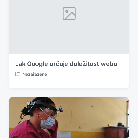
á
n
o
v
Jak Google určuje důležitost webu
Nezařazené
P
u
b
l
i
k
o
v
á
n