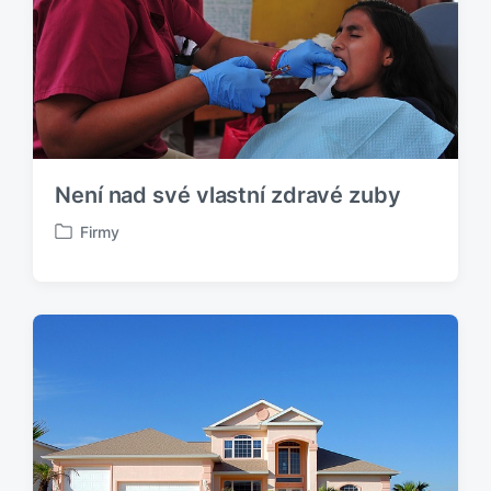
o
v
Není nad své vlastní zdravé zuby
Firmy
P
u
b
l
i
k
o
v
á
n
o