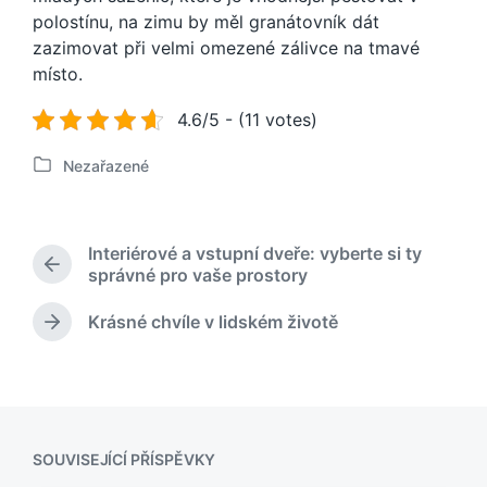
polostínu, na zimu by měl granátovník dát
zazimovat při velmi omezené zálivce na tmavé
místo.
4.6/5 - (11 votes)
Nezařazené
P
u
b
l
Interiérové a vstupní dveře: vyberte si ty
i
P
správné pro vaše prostory
k
ř
o
e
Krásné chvíle v lidském životě
N
v
d
á
á
c
s
h
n
l
o
o
e
z
v
d
í
SOUVISEJÍCÍ PŘÍSPĚVKY
u
p
j