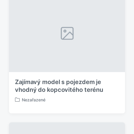
k
o
v
á
n
o
v
Zajímavý model s pojezdem je
vhodný do kopcovitého terénu
Nezařazené
P
u
b
l
i
k