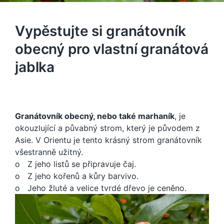
Vypěstujte si granátovník
obecný pro vlastní granátová
jablka
Granátovník obecný, nebo také marhaník
, je
okouzlující a půvabný strom, který je původem z
Asie. V Orientu je tento krásný strom granátovník
všestranně užitný.
o Z jeho listů se připravuje čaj.
o Z jeho kořenů a kůry barvivo.
o Jeho žluté a velice tvrdé dřevo je ceněno.