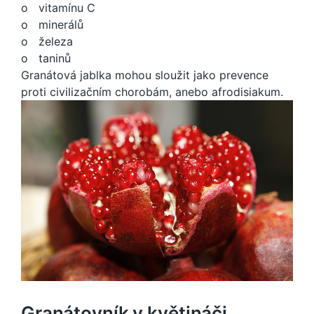
o vitamínu C
o minerálů
o železa
o taninů
Granátová jablka mohou sloužit jako prevence
proti civilizačním chorobám, anebo afrodisiakum.
Granátovník v květináči