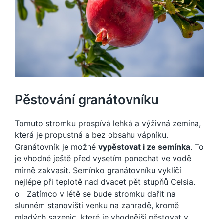
Pěstování granátovníku
Tomuto stromku prospívá lehká a výživná zemina,
která je propustná a bez obsahu vápníku.
Granátovník je možné
vypěstovat i ze semínka
. To
je vhodné ještě před vysetím ponechat ve vodě
mírně zakvasit. Semínko granátovníku vyklíčí
nejlépe při teplotě nad dvacet pět stupňů Celsia.
o Zatímco v létě se bude stromku dařit na
slunném stanovišti venku na zahradě, kromě
mladých sazenic, které je vhodnější pěstovat v