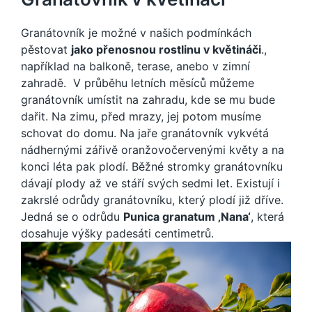
Granátovník je možné v našich podmínkách
pěstovat
jako přenosnou rostlinu v květináči
.,
například na balkoně, terase, anebo v zimní
zahradě. V průběhu letních měsíců můžeme
granátovník umístit na zahradu, kde se mu bude
dařit. Na zimu, před mrazy, jej potom musíme
schovat do domu. Na jaře granátovník vykvétá
nádhernými zářivě oranžovočervenými květy a na
konci léta pak plodí. Běžné stromky granátovníku
dávají plody až ve stáří svých sedmi let. Existují i
zakrslé odrůdy granátovníku, který plodí již dříve.
Jedná se o odrůdu
Punica granatum ‚Nana‘
, která
dosahuje výšky padesáti centimetrů.