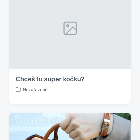
o
v
á
n
o
v
Chceš tu super kočku?
Nezařazené
P
u
b
l
i
k
o
v