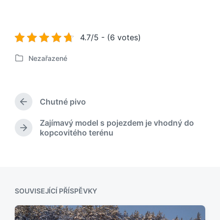
4.7/5 - (6 votes)
Nezařazené
P
u
b
l
Chutné pivo
i
P
k
ř
Zajímavý model s pojezdem je vhodný do
o
e
N
kopcovitého terénu
d
v
á
c
á
s
h
n
l
o
o
e
z
v
d
í
u
SOUVISEJÍCÍ PŘÍSPĚVKY
p
j
ř
í
í