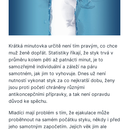
Krátká minutovka určitě není tím pravým, co chce
muž ženě dopřát. Statistiky říkají, že styk trvá v
průměru kolem pěti až patnácti minut, je to
samozřejmě individuální a záleží na páru
samotném, jak jim to vyhovuje. Dnes už není
nutností vykonat styk za co nejkratší dobu, ženy
jsou proti početí chráněny různými
antikoncepčními přípravky, a tak není opravdu
důvod ke spěchu.
Mladíci mají problém s tím, že ejakulace může
proběhnout na samém počátku styku, někdy i před
jeho samotným započetím. Jejich věk jim ale