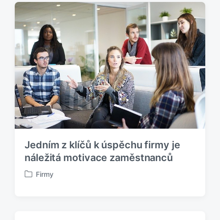
l
i
k
o
v
á
n
o
v
Jedním z klíčů k úspěchu firmy je
náležitá motivace zaměstnanců
Firmy
P
u
b
l
i