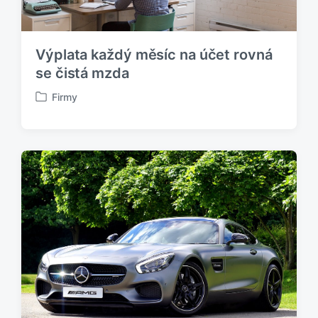
Výplata každý měsíc na účet rovná
se čistá mzda
Firmy
P
u
b
l
i
k
o
v
á
n
o
v