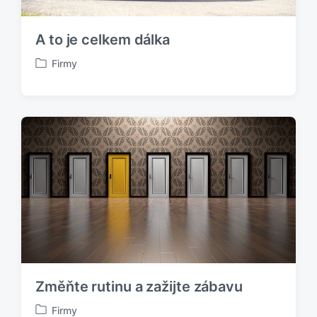
A to je celkem dálka
Firmy
P
u
b
l
i
k
o
v
á
n
o
v
Změňte rutinu a zažijte zábavu
Firmy
P