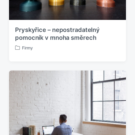
Pryskyřice – nepostradatelný
pomocník v mnoha směrech
Firmy
P
u
b
l
i
k
o
v
á
n
o
v