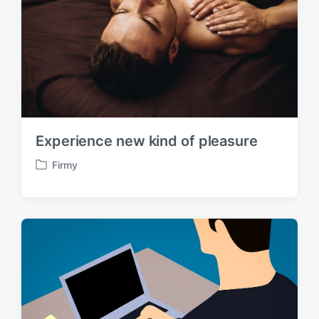
Experience new kind of pleasure
Firmy
P
u
b
l
i
k
o
v
á
n