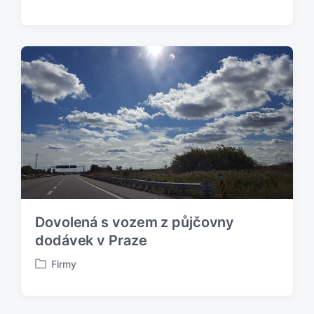
u
b
l
i
k
o
v
á
n
o
v
Dovolená s vozem z půjčovny
dodávek v Praze
Firmy
P
u
b