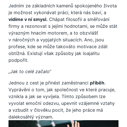
Jedním ze základních kamenů spokojeného života
je možnost vykonávat práci, která nás baví, a
vidíme v ní smysl.
Chápat filosofii a směřování
firmy a rezonovat s jejími hodnotami, se může stát
výrazným hnacím motorem, a to obzvlášť
v náročných a vypjatých situacích. Ano, jsou
profese, kde se může takováto motivace zdát
obtížná. Existují však způsoby jak loajalitu
podpořit.
„Jak to celé začalo“
Jednou z cest je přinést zaměstnanci
příběh
.
Vyprávění o tom, jak společnost ve které pracuje,
vznikla a jak se vyvíjela. Tímto způsobem lze
vyvolat emoční odezvu, upevnit vzájemné vztahy
a vzbudit v člověku pocit, že jeho práce má
dalekosáhlý význam.