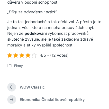
důvěru v osobní schopnosti.
„Díky za odvedenou práci“
Je to tak jednoduché a tak efektivní. A přesto je to
jedna z věcí, která na mnoha pracovištích chybí.
Nejen že
poděkování
výkonnost pracovníků
skutečně zvyšuje, ale je také základem zdravé
morálky a etiky vyspělé společnosti.
4/5 - (12 votes)
Firmy
P
u
b
l
WOW Classic
i
P
k
ř
o
e
Ekonomika Čínské lidové republiky
N
d
v
á
c
á