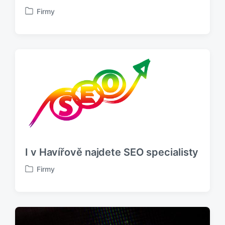
Firmy
P
u
b
l
i
k
o
v
á
n
o
v
I v Havířově najdete SEO specialisty
Firmy
P
u
b
l
i