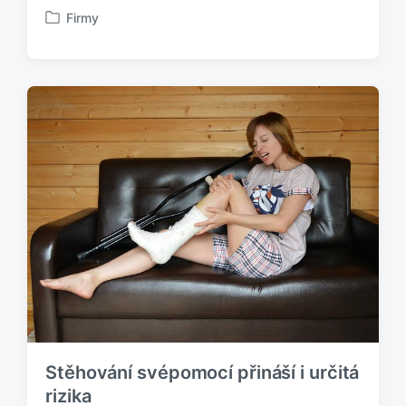
Firmy
P
u
b
l
i
k
o
v
á
n
o
v
Stěhování svépomocí přináší i určitá
rizika