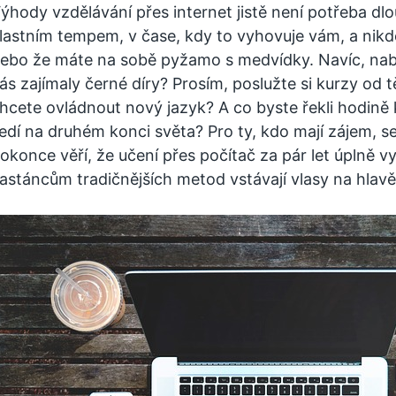
ýhody vzdělávání přes internet jistě není potřeba dl
lastním tempem, v čase, kdy to vyhovuje vám, a nikdo 
ebo že máte na sobě pyžamo s medvídky. Navíc, nab
ás zajímaly černé díry? Prosím, poslužte si kurzy od 
hcete ovládnout nový jazyk? A co byste řekli hodině 
edí na druhém konci světa? Pro ty, kdo mají zájem, se
okonce věří, že učení přes počítač za pár let úplně vyt
astáncům tradičnějších metod vstávají vlasy na hlavě