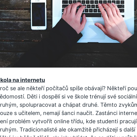
kola na internetu
roč se ale někteří počítačů spíše obávají? Někteří pou
ědomostí. Děti i dospělí si ve škole trénují své sociál
ruhým, spolupracovat a chápat druhé. Těmto zvykům 
ouze s učitelem, nemají šanci naučit. Zastánci interne
ení problém vytvořít online třídu, kde studenti pracu
ruhým. Tradicionalisté ale okamžitě přicházejí s dalš