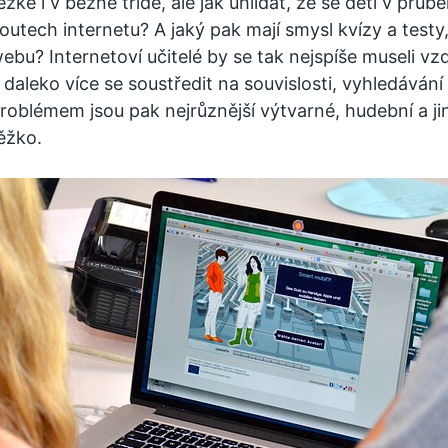
ěžké i v běžně třídě, ale jak uhlídat, že se děti v prů
outech internetu? A jaký pak mají smysl kvízy a test
ebu? Internetoví učitelé by se tak nejspíše museli vz
 daleko více se soustředit na souvislosti, vyhledáván
roblémem jsou pak nejrůznější výtvarné, hudební a jin
ěžko.