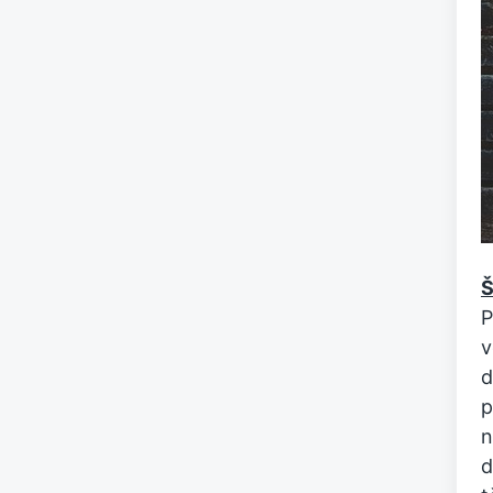
Š
P
v
d
p
n
d