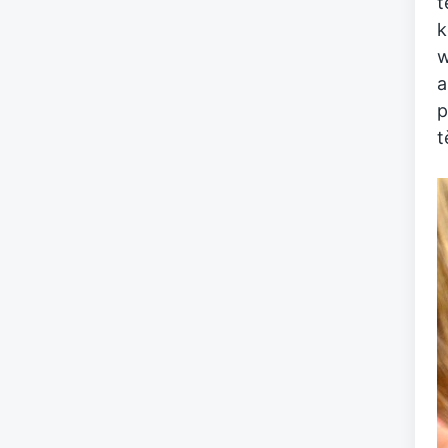
t
k
w
a
p
t