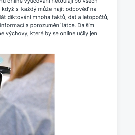
běhu online vyučování netoulají po všech
y, když si každý může najít odpověď na
dát diktování mnoha faktů, dat a letopočtů,
í informací a porozumění látce. Dalším
é výchovy, které by se online učily jen