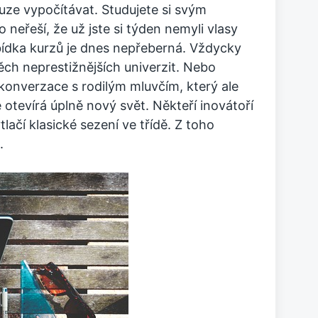
ouze vypočítávat. Studujete si svým
neřeší, že už jste si týden nemyli vlasy
ídka kurzů je dnes nepřeberná. Vždycky
těch neprestižnějších univerzit. Nebo
konverzace s rodilým mluvčím, který ale
 otevírá úplně nový svět. Někteří inovátoří
lačí klasické sezení ve třídě. Z toho
.