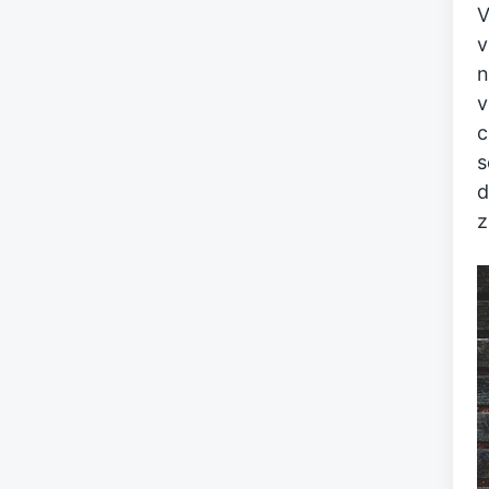
V
v
n
v
c
s
d
z