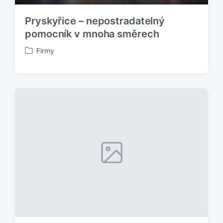
:
Pryskyřice – nepostradatelný
pomocník v mnoha směrech
Firmy
P
u
b
l
i
k
o
v
á
n
o
v