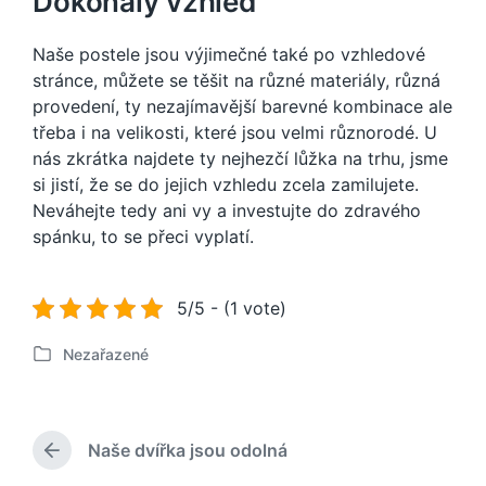
Dokonalý vzhled
Naše postele jsou výjimečné také po vzhledové
stránce, můžete se těšit na různé materiály, různá
provedení, ty nezajímavější barevné kombinace ale
třeba i na velikosti, které jsou velmi různorodé. U
nás zkrátka najdete ty nejhezčí lůžka na trhu, jsme
si jistí, že se do jejich vzhledu zcela zamilujete.
Neváhejte tedy ani vy a investujte do zdravého
spánku, to se přeci vyplatí.
5/5 - (1 vote)
Nezařazené
P
u
b
l
Naše dvířka jsou odolná
i
P
k
ř