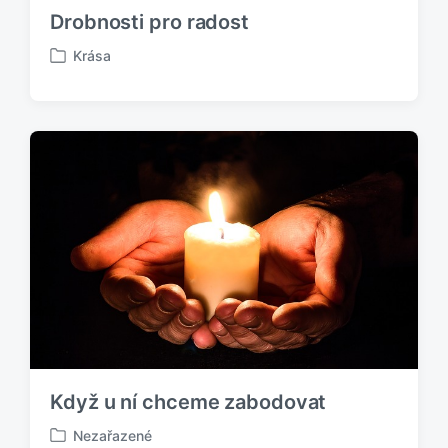
Drobnosti pro radost
Krása
P
u
b
l
i
k
o
v
á
n
o
v
Když u ní chceme zabodovat
Nezařazené
P