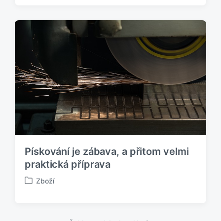
b
l
i
k
o
v
á
n
o
v
Pískování je zábava, a přitom velmi
praktická příprava
Zboží
P
u
b
l