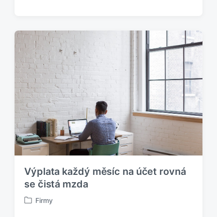
u
b
l
i
k
o
v
á
n
o
v
Výplata každý měsíc na účet rovná
se čistá mzda
Firmy
P
u