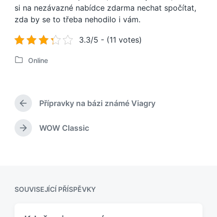
si na nezávazné nabídce zdarma nechat spočítat,
zda by se to třeba nehodilo i vám.
3.3/5 - (11 votes)
Online
P
u
b
l
Přípravky na bázi známé Viagry
i
P
k
ř
o
e
WOW Classic
N
d
v
á
c
á
s
h
n
l
o
o
e
z
v
d
í
SOUVISEJÍCÍ PŘÍSPĚVKY
u
p
j
ř
í
í