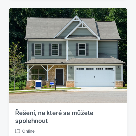
b
l
i
k
o
v
á
n
o
v
Řešení, na které se můžete
spolehnout
Online
P