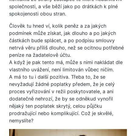
společnosti, a vše běží jako po drátkách k plné
spokojenosti obou stran.
Člověk tu hned ví, kolik peněz a za jakých
podmínek může získat, jak dlouho a po jakých
částkách bude splácet, a po podpisu smlouvy
netrvá věru příliš dlouho, než se ocitnou potřebné
peníze na žadatelově účtu.
A když je pak tento má, může s nimi nakládat dle
vlastního uvážení, není limitován vůbec ničím.
A má to tu i další pozitiva. Třeba to, že se
nevyžadují žádné poplatky předem, že je celý
proces vyřizování v režii poskytovatele, a ani
dodatečně nehrozí, že by se odněkud vynořil
nějaký ten poplatek skrytý, celou půjčku
prodražující nebo komplikující. Což je skvělé,
nemyslíte?