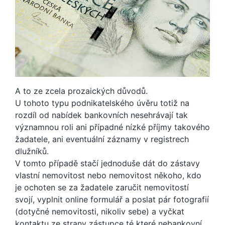
A to ze zcela prozaických důvodů.
U tohoto typu podnikatelského úvěru totiž na
rozdíl od nabídek bankovních nesehrávají tak
významnou roli ani případné nízké příjmy takového
žadatele, ani eventuální záznamy v registrech
dlužníků.
V tomto případě stačí jednoduše dát do zástavy
vlastní nemovitost nebo nemovitost někoho, kdo
je ochoten se za žadatele zaručit nemovitostí
svojí, vyplnit online formulář a poslat pár fotografií
(dotyčné nemovitosti, nikoliv sebe) a vyčkat
kontaktu ze strany zástupce té které nebankovní