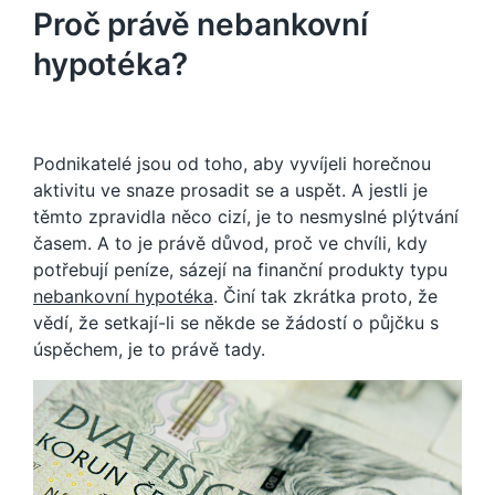
Proč právě nebankovní
hypotéka?
Podnikatelé jsou od toho, aby vyvíjeli horečnou
aktivitu ve snaze prosadit se a uspět. A jestli je
těmto zpravidla něco cizí, je to nesmyslné plýtvání
časem. A to je právě důvod, proč ve chvíli, kdy
potřebují peníze, sázejí na finanční produkty typu
nebankovní hypotéka
. Činí tak zkrátka proto, že
vědí, že setkají-li se někde se žádostí o půjčku s
úspěchem, je to právě tady.