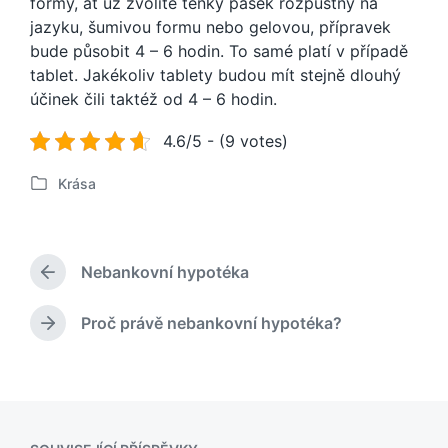
formy, ať už zvolíte tenký pásek rozpustný na
jazyku, šumivou formu nebo gelovou, přípravek
bude působit 4 – 6 hodin. To samé platí v případě
tablet. Jakékoliv tablety budou mít stejně dlouhý
účinek čili taktéž od 4 – 6 hodin.
4.6/5 - (9 votes)
Krása
P
u
b
l
Nebankovní hypotéka
i
P
k
ř
o
e
Proč právě nebankovní hypotéka?
N
d
v
á
c
á
s
h
n
l
o
o
e
z
v
d
í