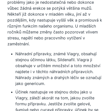
problémy jako je nedostatečná nebo dokonce
vůbec žádná erekce se potýká většina mužů.
Někteří již dokonce v mladém věku, jiní až v
pozdějším, kdy nastupuje vyšší věk a promlouvá k
různým funkcím našeho organismu. U mladších
ročníků můžeme změny často pozorovat vlivem
stresu, napětí nebo pracovního vytížení v
zaměstnání.
Náhradní přípravky, známé Viagry, obsahují
stejnou účinnou látku, Sildenafil. Viagra ji
obsahuje v určitém množství a toto množství
najdete i v těchto náhradních přípravcích.
Náhrady známých a drahých léčiv se označují
jako genericum.
Účinek nastupuje ve stejnou dobu jako u
Viagry, záleží akorát na tom, jakou zvolíte
formu přípravku. Jestliže zvolíte gelové,
šumivé nebo cucavé přípravky, účinek by se