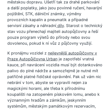
městskou dopravu. Ušetří tak za drahé parkování
a další poplatky, jako jsou povinné ručení, havarijní
pojištění, STK, dálniční známky, výměny
provozních kapalin a pneumatik a případné
servisní zásahy a náhradní
díly
. Starost o technický
stav vozu přenechají majiteli autopůjčovny a řeší
pouze program výletů do přírody nebo svou
dovolenou, pokud k ní vůz z půjčovny využijí.
K pronájmu vozidel z
nejlevnější autopůjčovny v
Praze Autopůjčovna Urban
je zapotřebí vratná
kauce, při navrácení vozidla musí být dotankováno
palivo do plné nádrže a samozřejmě je nutné mít
patřičné platné řidičské oprávnění. Pak už vám nic
nebrání v tom, abyste se vypravili nejen za
magickými horami, ale třeba k přírodnímu
koupališti na zatopeném pískovém lomu, anebo k
významným hradům a zámkům, jeskynním
systémům, městským památkovým rezervacím,