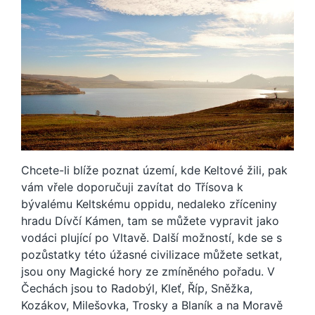
Chcete-li blíže poznat území, kde Keltové žili, pak
vám vřele doporučuji zavítat do Třísova k
bývalému Keltskému oppidu, nedaleko zříceniny
hradu Dívčí Kámen, tam se můžete vypravit jako
vodáci plující po Vltavě. Další možností, kde se s
pozůstatky této úžasné civilizace můžete setkat,
jsou ony Magické hory ze zmíněného pořadu. V
Čechách jsou to Radobýl, Kleť, Říp, Sněžka,
Kozákov, Milešovka, Trosky a Blaník a na Moravě