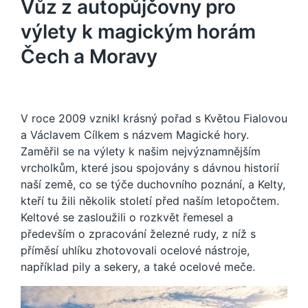
Vůz z autopůjčovny pro
výlety k magickým horám
Čech a Moravy
V roce 2009 vznikl krásný pořad s Květou Fialovou
a Václavem Cílkem s názvem Magické hory.
Zaměřil se na výlety k našim nejvýznamnějším
vrcholkům, které jsou spojovány s dávnou historií
naší země, co se týče duchovního poznání, a Kelty,
kteří tu žili několik století před naším letopočtem.
Keltové se zasloužili o rozkvět řemesel a
především o zpracování železné rudy, z níž s
příměsí uhlíku zhotovovali ocelové nástroje,
například pily a sekery, a také ocelové meče.