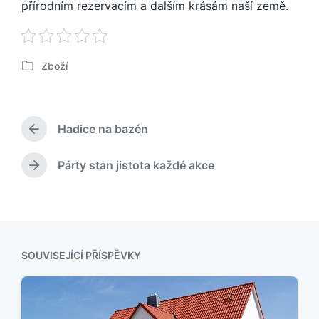
přírodním rezervacím a dalším krásám naší země.
Zboží
P
u
b
l
Hadice na bazén
i
P
k
ř
o
e
Párty stan jistota každé akce
N
d
v
á
c
á
s
h
n
l
o
o
e
z
v
d
í
SOUVISEJÍCÍ PŘÍSPĚVKY
u
p
j
ř
í
í
c
s
í