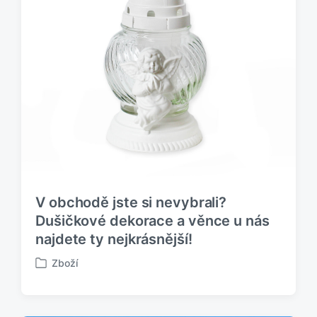
o
v
V obchodě jste si nevybrali?
Dušičkové dekorace a věnce u nás
najdete ty nejkrásnější!
Zboží
P
u
b
l