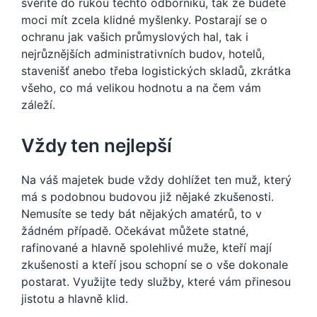
svěříte do rukou těchto odborníků, tak že budete
moci mít zcela klidné myšlenky. Postarají se o
ochranu jak vašich průmyslových hal, tak i
nejrůznějších administrativních budov, hotelů,
stavenišť anebo třeba logistických skladů, zkrátka
všeho, co má velikou hodnotu a na čem vám
záleží.
Vždy ten nejlepší
Na váš majetek bude vždy dohlížet ten muž, který
má s podobnou budovou již nějaké zkušenosti.
Nemusíte se tedy bát nějakých amatérů, to v
žádném případě. Očekávat můžete statné,
rafinované a hlavně spolehlivé muže, kteří mají
zkušenosti a kteří jsou schopní se o vše dokonale
postarat. Využijte tedy služby, které vám přinesou
jistotu a hlavně klid.