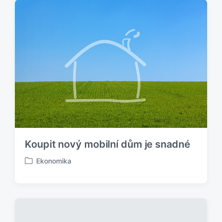
i
k
o
v
á
n
o
v
Koupit nový mobilní dům je snadné
Ekonomika
P
u
b
l
i
k