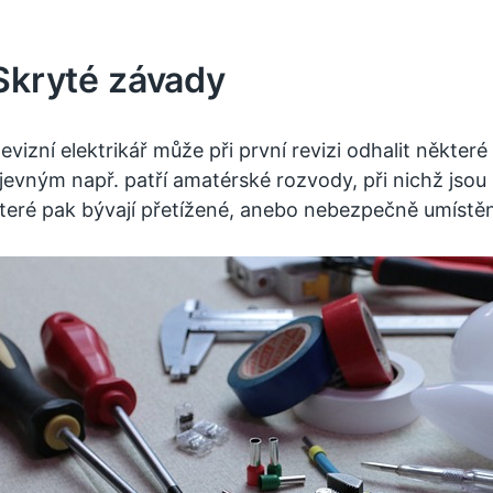
Skryté závady
evizní elektrikář může při první revizi odhalit někte
jevným např. patří amatérské rozvody, při nichž jso
teré pak bývají přetížené, anebo nebezpečně umístěná