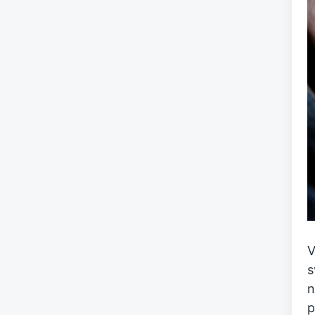
V
s
n
p