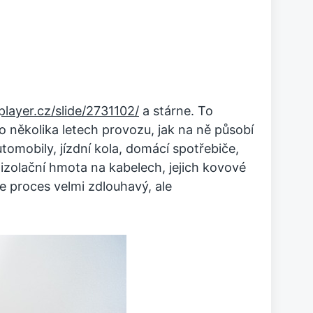
eplayer.cz/slide/2731102/
a stárne. To
o několika letech provozu, jak na ně působí
omobily, jízdní kola, domácí spotřebiče,
 izolační hmota na kabelech, jejich kovové
ce proces velmi zdlouhavý, ale