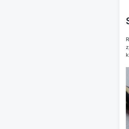
R
z
k