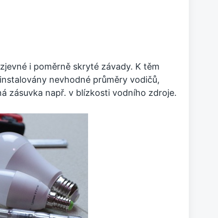
ré zjevné i poměrně skryté závady. K těm
u instalovány nevhodné průměry vodičů,
 zásuvka např. v blízkosti vodního zdroje.