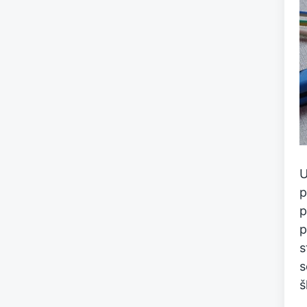
U
p
p
p
s
s
š