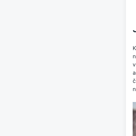
K
n
v
a
č
n