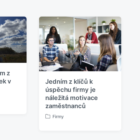
u
j
í
c
í
p
ř
í
s
p
ě
v
em z
e
ek v
Jedním z klíčů k
k
:
úspěchu firmy je
náležitá motivace
zaměstnanců
Firmy
P
u
b
l