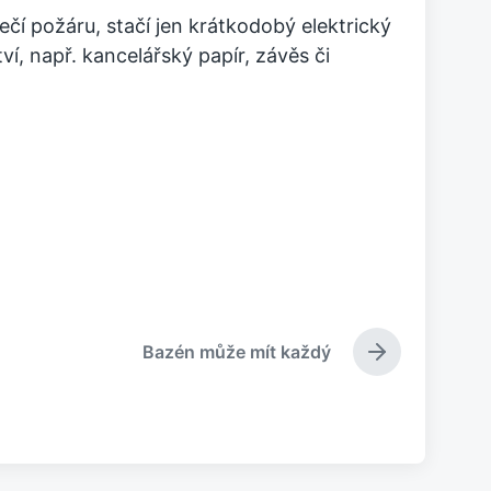
čí požáru, stačí jen krátkodobý elektrický
ví, např. kancelářský papír, závěs či
Bazén může mít každý
N
á
s
l
e
d