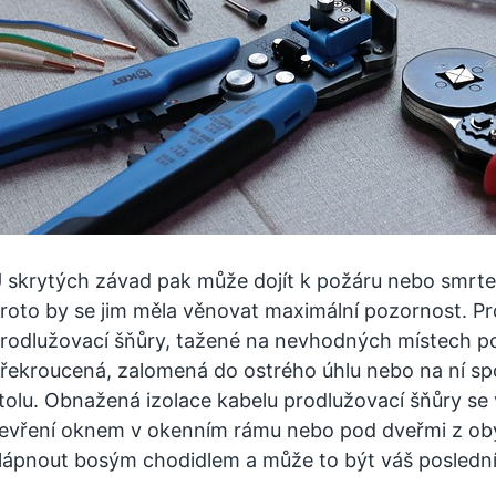
 skrytých závad pak může dojít k požáru nebo smrt
roto by se jim měla věnovat maximální pozornost. Pr
rodlužovací šňůry, tažené na nevhodných místech po
řekroucená, zalomená do ostrého úhlu nebo na ní sp
tolu. Obnažená izolace kabelu prodlužovací šňůry s
evření oknem v okenním rámu nebo pod dveřmi z obý
lápnout bosým chodidlem a může to být váš poslední 