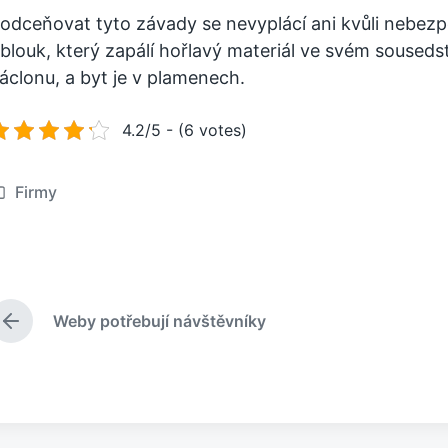
odceňovat tyto závady se nevyplácí ani kvůli nebezpe
blouk, který zapálí hořlavý materiál ve svém sousedst
áclonu, a byt je v plamenech.
4.2/5 - (6 votes)
Firmy
Weby potřebují návštěvníky
P
ř
e
d
c
h