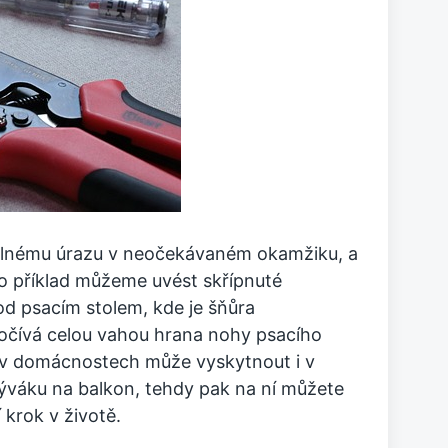
elnému úrazu v neočekávaném okamžiku, a
o příklad můžeme uvést skřípnuté
d psacím stolem, kde je šňůra
očívá celou vahou hrana nohy psacího
e v domácnostech může vyskytnout i v
váku na balkon, tehdy pak na ní můžete
krok v životě.