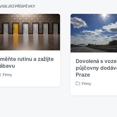
o
z
ISEJÍCÍ PŘÍSPĚVKY
í
p
ř
í
s
p
ě
v
e
k
měňte rutinu a zažijte
Dovolená s voz
:
ábavu
půjčovny dodáv
Praze
Firmy
Firmy
P
u
b
l
i
k