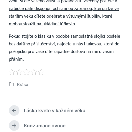
zvolit si dle vašeho vkusu a požadavků.
Všechny postele v
nabídce dále disponují ochrannou zábranou, kterou lze ve
starším věku dítěte odebrat a výsuvnými šuplíky, které
mohou sloužit na ukládání lůžkovin.
Pokud stojíte o klasiku v podobě samostatně stojící postele
bez dalšího příslušenství, najdete u nás i takovou, která do
pokojíčku pro vaše dítě zapadne doslova na míru vašim
přáním.
Krása
P
u
b
l
Láska kvete v každém věku
i
P
k
ř
o
e
Konzumace ovoce
N
d
v