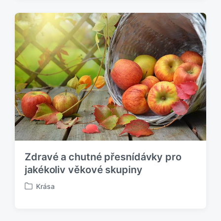
b
l
i
k
o
v
á
n
o
v
Zdravé a chutné přesnídávky pro
jakékoliv věkové skupiny
Krása
P
u
b