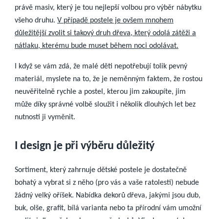
právě masiv, který je tou nejlepší volbou pro výběr nábytku
všeho druhu.
V případě postele je ovšem mnohem
důležitější zvolit si takový druh dřeva, který odolá zátěži a
nátlaku, kterému bude muset během noci
o
dolávat.
I když se vám zdá, že malé děti nepotřebují tolik pevný
materiál, myslete na to, že je neměnným faktem, že rostou
neuvěřitelně rychle a postel, kterou jim zakoupíte, jim
může díky správné volbě sloužit i několik dlouhých let bez
nutnosti ji vyměnit.
I design je při výběru důležitý
Sortiment, který zahrnuje dětské postele je dostatečně
bohatý a vybrat si z něho
(
pro vás a vaše ratolesti
)
nebude
žádný velký oříšek. Nabídka dekorů dřeva, jakými jsou dub,
buk, olše, grafit, bílá varianta nebo ta přírodní vám umožní