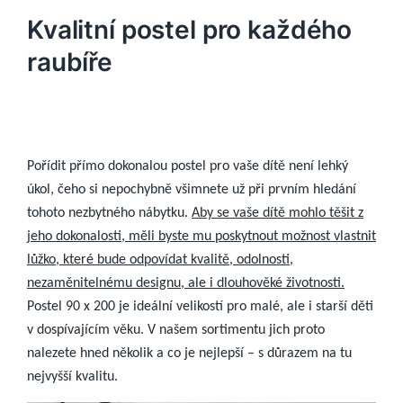
Kvalitní postel pro každého
raubíře
Pořídit přímo dokonalou postel pro vaše dítě není lehký
úkol, čeho si nepochybně všimnete už při prvním hledání
tohoto nezbytného nábytku.
Aby se vaše dítě mohlo těšit z
jeho dokonalosti, měli byste mu poskytnout možnost vlastnit
lůžko, které bude odpovídat kvalitě, odolnosti,
nezaměnitelnému designu, ale i dlouhověké životnosti.
Postel 90 x 200
je ideální velikostí pro malé, ale i starší děti
v dospívajícím věku. V našem sortimentu jich proto
nalezete hned několik a co je nejlepší – s důrazem na tu
nejvyšší kvalitu.