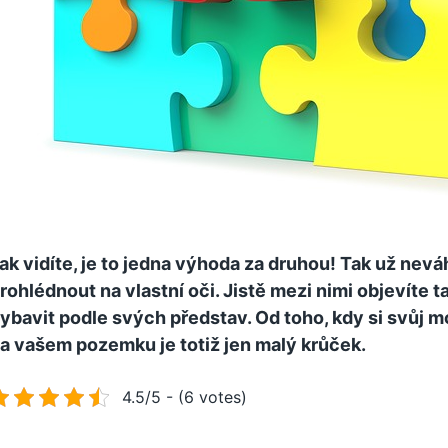
ak vidíte, je to jedna výhoda za druhou! Tak už nevá
rohlédnout na vlastní oči. Jistě mezi nimi objevíte ta
ybavit podle svých představ. Od toho, kdy si svůj m
a vašem pozemku je totiž jen malý krůček.
4.5/5 - (6 votes)