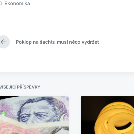
Ekonomika
Poklop na šachtu musí něco vydržet
P
ř
e
d
c
h
o
z
ISEJÍCÍ PŘÍSPĚVKY
í
p
ř
í
s
p
ě