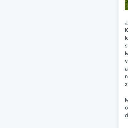
J
K
l
s
M
v
a
n
z
M
o
d