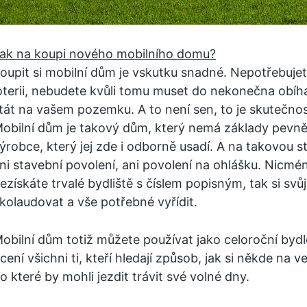
ak na koupi nového mobilního domu?
oupit si mobilní dům je vskutku snadné. Nepotřebujet
oterii, nebudete kvůli tomu muset do nekonečna obí
tát na vašem pozemku. A to není sen, to je skutečnos
obilní dům je takový dům, který nemá základy pevně 
ýrobce, který jej zde i odborně usadí. A na takovou 
ni stavební povolení, ani povolení na ohlášku. Nicmé
ezískáte trvalé bydliště s číslem popisným, tak si 
kolaudovat a vše potřebné vyřídit.
obilní dům totiž můžete používat jako celoroční bydl
cení všichni ti, kteří hledají způsob, jak si někde na 
o které by mohli jezdit trávit své volné dny.