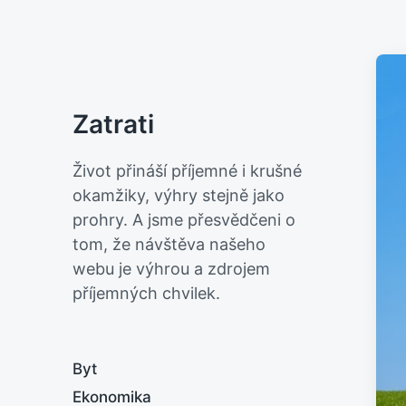
Zatrati
Život přináší příjemné i krušné
okamžiky, výhry stejně jako
prohry. A jsme přesvědčeni o
tom, že návštěva našeho
webu je výhrou a zdrojem
příjemných chvilek.
Byt
Ekonomika