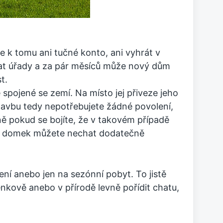
e k tomu ani tučné konto, ani vyhrát v
hat úřady a za pár měsíců může nový dům
t.
spojené se zemí. Na místo jej přiveze jeho
stavbu tedy nepotřebujete žádné povolení,
ně pokud se bojíte, že v takovém případě
svůj domek můžete nechat dodatečně
ení anebo jen na sezónní pobyt. To jistě
venkově anebo v přírodě levně pořídit chatu,