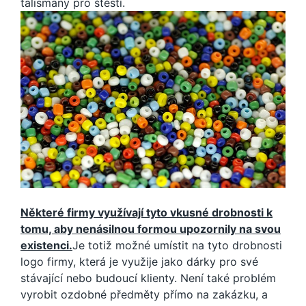
talismany pro štěstí.
Některé firmy využívají tyto vkusné drobnosti k
tomu, aby nenásilnou formou upozornily na svou
existenci.
Je totiž možné umístit na tyto drobnosti
logo firmy, která je využije jako dárky pro své
stávající nebo budoucí klienty. Není také problém
vyrobit ozdobné předměty přímo na zakázku, a