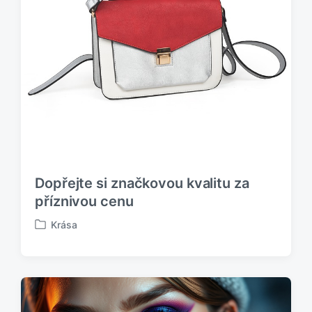
o
v
Dopřejte si značkovou kvalitu za
příznivou cenu
Krása
P
u
b
l
i
k