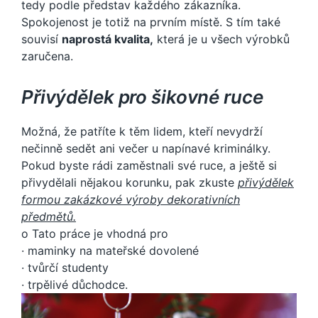
tedy podle představ každého zákazníka.
Spokojenost je totiž na prvním místě. S tím také
souvisí
naprostá kvalita,
která je u všech výrobků
zaručena.
Přivýdělek pro šikovné ruce
Možná, že patříte k těm lidem, kteří nevydrží
nečinně sedět ani večer u napínavé kriminálky.
Pokud byste rádi zaměstnali své ruce, a ještě si
přivydělali nějakou korunku, pak zkuste
přivýdělek
formou zakázkové výroby dekorativních
předmětů.
o Tato práce je vhodná pro
· maminky na mateřské dovolené
· tvůrčí studenty
· trpělivé důchodce.