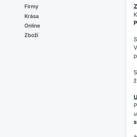
Z
Firmy
K
Krása
P
Online
Zboží
S
V
p
S
ž
U
P
u
s