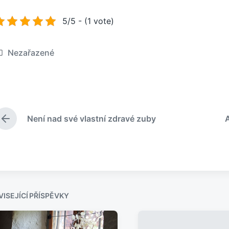
5/5 - (1 vote)
Nezařazené
Není nad své vlastní zdravé zuby
P
ř
e
d
c
h
o
z
ISEJÍCÍ PŘÍSPĚVKY
í
p
ř