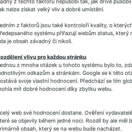
ádný z těchto faktorů nepůsobí tak, jak dříve působ
ak nelze získat velký vliv a dobré umístění.
edním z faktorů jsou také kontroloři kvality, o kterýc
ředepsaného systému přiřazují webům status, který 
da je obsah závadný či nikoli.
ozdělení vlivu pro každou stránku
ednou z mnoha otázek u tohoto systému bylo to, zda
ednotlivým odkazům a stránkám. Google se k této otáz
ostává svoje vlastní hodnocení. Předchází se tím glo
ohla mít dobré hodnocení díky zbytku webu.
 celý web své hodnocení dostane. Ověření vydavatelé
teré se objevily během jedné noci. Rozdíl by ale měl b
rimárně obsah, který se na webu bude nacházet.