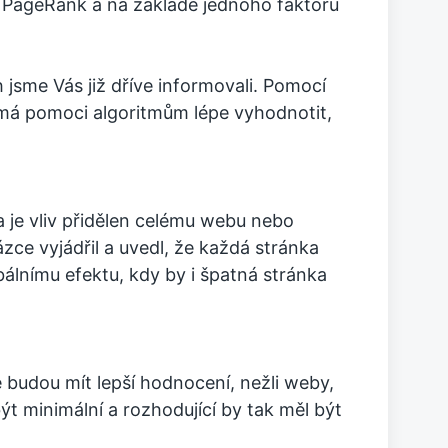
il PageRank a na základě jednoho faktoru
h jsme Vás již dříve informovali. Pomocí
má pomoci algoritmům lépe vyhodnotit,
 je vliv přidělen celému webu nebo
ce vyjádřil a uvedl, že každá stránka
bálnímu efektu, kdy by i špatná stránka
 budou mít lepší hodnocení, nežli weby,
ýt minimální a rozhodující by tak měl být