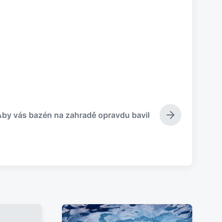
Aby vás bazén na zahradě opravdu bavil
N
á
s
l
e
d
u
j
í
c
í