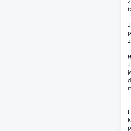
Ž
t
J
p
z
R
J
j
d
m
I
k
p