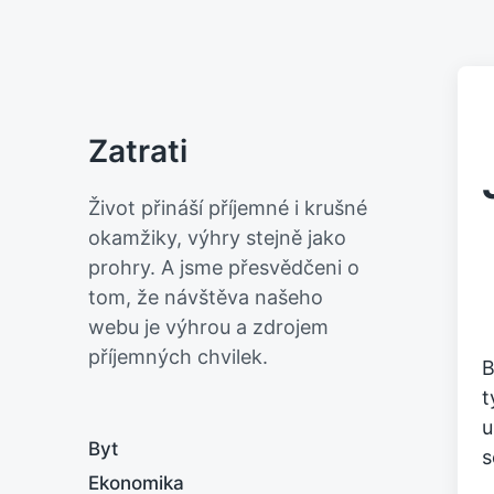
Zatrati
Život přináší příjemné i krušné
okamžiky, výhry stejně jako
prohry. A jsme přesvědčeni o
tom, že návštěva našeho
webu je výhrou a zdrojem
příjemných chvilek.
B
t
u
Byt
s
Ekonomika