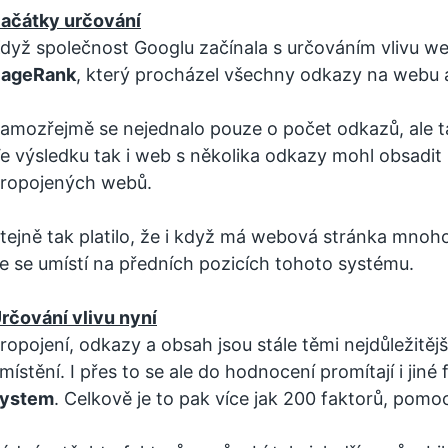
ačátky určování
dyž společnost Googlu začínala s určováním vlivu w
ageRank
, který procházel všechny odkazy na webu a
amozřejmě se nejednalo pouze o počet odkazů, ale také
e výsledku tak i web s několika odkazy mohl obsadit p
ropojených webů.
tejně tak platilo, že i když má webová stránka mno
e se umístí na předních pozicích tohoto systému.
rčování vlivu nyní
ropojení, odkazy a obsah jsou stále těmi nejdůležitějš
místění. I přes to se ale do hodnocení promítají i jiné
ystem
. Celkově je to pak více jak 200 faktorů, pomoc