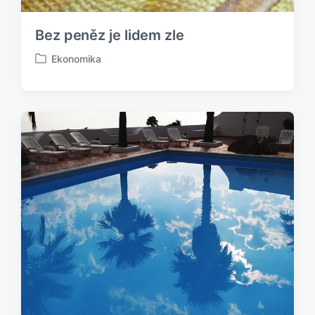
Bez peněz je lidem zle
Ekonomika
P
u
b
l
i
k
o
v
á
n
o
v