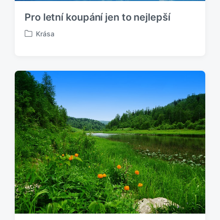
Pro letní koupání jen to nejlepší
Krása
P
u
b
l
i
k
o
v
á
n
o
v