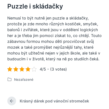
Puzzle i skládačky
Nemusí to být nutně jen puzzle a skládačky,
protože je zde mnoho různých kostiček, smyček,
balonů i zvířátek, které jsou v oddělení logických
her a je třeba jim pomoci získat to, co chtějí. Touto
zábavnou formou mohou děti procvičovat svůj
mozek a také promýšlet nejrůznější tahy, které
mohou být užitečné nejen v jejich škole, ale také v
budoucím i v životě, který na ně po studiích čeká.
4/5 - (3 votes)
Nezařazené
P
u
b
l
Krásný dárek pod vánoční stromeček
i
P
k
ř