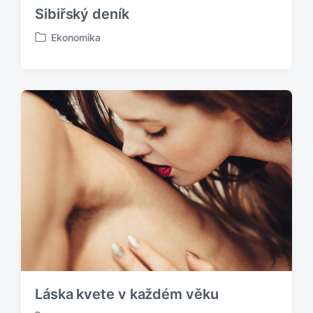
Sibiřský deník
Ekonomika
P
u
b
l
i
k
o
v
á
n
o
v
Láska kvete v každém věku