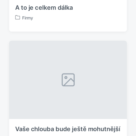
A to je celkem dálka
Firmy
P
u
b
l
i
k
o
v
á
n
o
v
Vaše chlouba bude ještě mohutnější