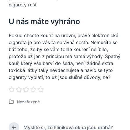
cigarety řeší.
U nás máte vyhráno
Pokud chcete kouřit na úrovni, právě elektronická
cigareta je pro vás ta správná cesta. Nemusíte se
bát toho, že by se vám tohle kouření nelíbilo,
protože už jen z principu má samé výhody. Špatný
kouř, který vše barví do šeda, není, žádné extra
toxické látky taky nevdechujete a navíc se tyto
cigarety vyplatí, to už jsou slušné důvody, ne?
Nezařazené
P
u
b
l
Myslíte si, že hliníková okna jsou drahá?
i
P